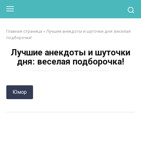
Перейти
Otpaad.com
к
контенту
Главная страница
»
Лучшие анекдоты и шуточки дня: веселая
подборочка!
Лучшие анекдоты и шуточки
дня: веселая подборочка!
Юмор