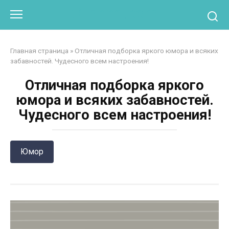
Перейти
Otpaad.com
к
контенту
Главная страница
»
Отличная подборка яркого юмора и всяких
забавностей. Чудесного всем настроения!
Отличная подборка яркого
юмора и всяких забавностей.
Чудесного всем настроения!
Юмор