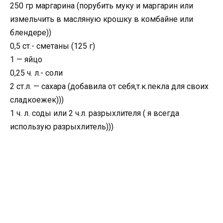
250 гр маргарина (порубить муку и маргарин или
измельчить в масляную крошку в комбайне или
блендере))
0,5 ст.- сметаны (125 г)
1 — яйцо
0,25 ч. л.- соли
2 ст.л. — сахара (добавила от себя,т.к.пекла для своих
сладкоежек)))
1 ч. л. соды или 2 ч.л. разрыхлителя ( я всегда
использую разрыхлитель)))