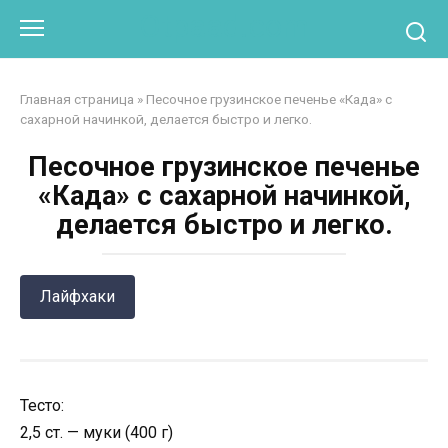
Перейти
Otpaad.com
к
контенту
Главная страница
»
Песочное грузинское печенье «Када» с
сахарной начинкой, делается быстро и легко.
Песочное грузинское печенье
«Када» с сахарной начинкой,
делается быстро и легко.
Лайфхаки
Тесто:
2,5 ст. — муки (400 г)