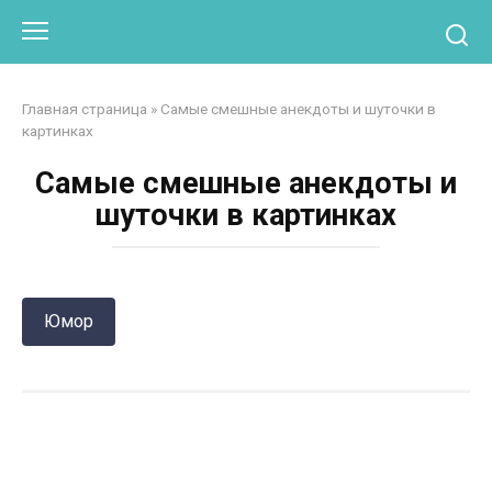
Перейти
Otpaad.com
к
контенту
Главная страница
»
Самые смешные анекдоты и шуточки в
картинках
Самые смешные анекдоты и
шуточки в картинках
Юмор