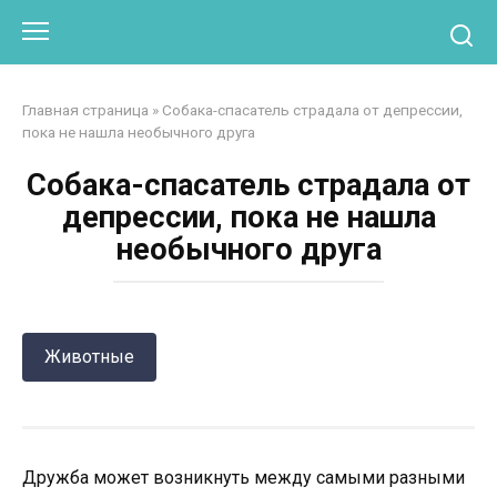
Перейти
Otpaad.com
к
контенту
Главная страница
»
Собака-спасатель страдала от депрессии,
пока не нашла необычного друга
Собака-спасатель страдала от
депрессии, пока не нашла
необычного друга
Животные
Дружба может возникнуть между самыми разными