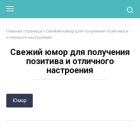
Перейти
Otpaad.com
к
контенту
Главная страница
»
Свежий юмор для получения позитива и
отличного настроения
Свежий юмор для получения
позитива и отличного
настроения
Юмор