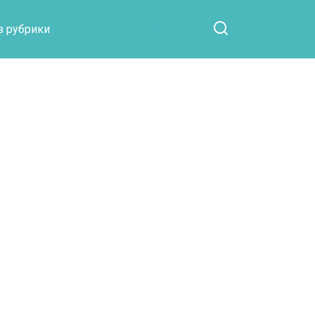
Otpaad.com
з рубрики