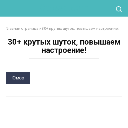
Перейти
Otpaad.com
к
контенту
Главная страница
»
30+ крутых шуток, повышаем настроение!
30+ крутых шуток, повышаем
настроение!
Юмор