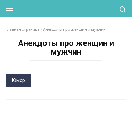
Перейти
Otpaad.com
к
контенту
Главная страница
»
Анекдоты про женщин и мужчин
Анекдоты про женщин и
мужчин
Юмор