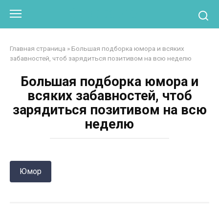
Перейти
Otpaad.com
к
контенту
Главная страница
»
Большая подборка юмора и всяких
забавностей, чтоб зарядиться позитивом на всю неделю
Большая подборка юмора и
всяких забавностей, чтоб
зарядиться позитивом на всю
неделю
Юмор