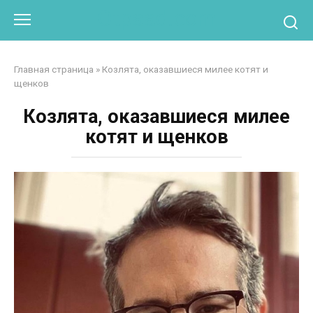
Перейти
Otpaad.com
к
контенту
Главная страница
»
Козлята, оказавшиеся милее котят и
щенков
Козлята, оказавшиеся милее
котят и щенков