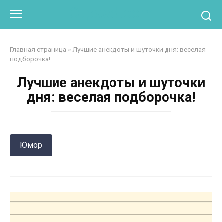
Перейти
Otpaad.com
к
контенту
Главная страница
»
Лучшие анекдоты и шуточки дня: веселая
подборочка!
Лучшие анекдоты и шуточки
дня: веселая подборочка!
Юмор