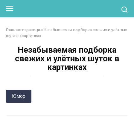
Перейти
Otpaad.com
к
контенту
Главная страница
»
Незабываемая подборка свежих и улётных
шуток в картинках
Незабываемая подборка
свежих и улётных шуток в
картинках
Юмор