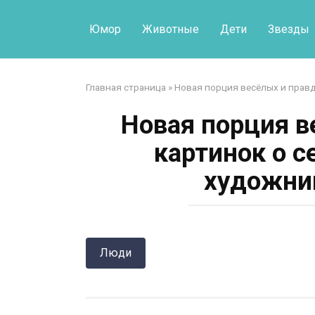
Перейти
к
Юмор
Животные
Дети
Звезды
контенту
Главная страница
»
Новая порция весёлых и прав
Новая порция в
картинок о 
художник
Люди