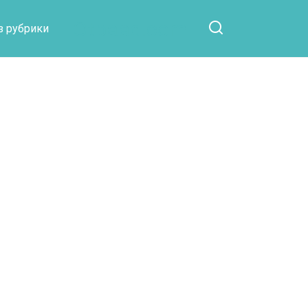
Otpaad.com
з рубрики