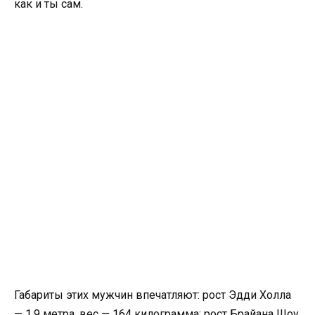
как и ты сам.
Габариты этих мужчин впечатляют: рост Эдди Холла
— 1,9 метра, вес — 164 килограмма; рост Брайана Шоу