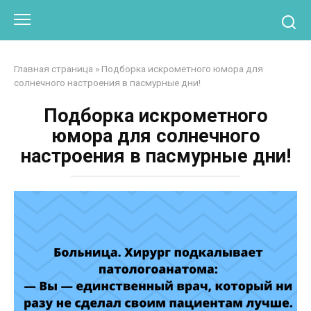
Перейти
Otpaad.com
к
контенту
Главная страница
»
Подборка искрометного юмора для
солнечного настроения в пасмурные дни!
Подборка искрометного
юмора для солнечного
настроения в пасмурные дни!