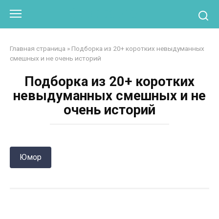
Перейти
Otpaad.com
к
контенту
Главная страница
»
Подборка из 20+ коротких невыдуманных
смешных и не очень историй
Подборка из 20+ коротких
невыдуманных смешных и не
очень историй
Юмор