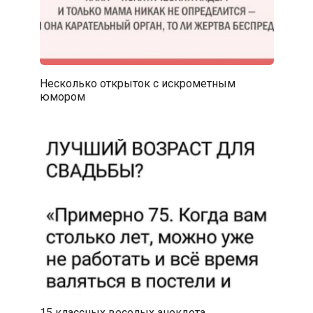
Несколько открыток с искрометным
юмором
15 классных веселых анекдота