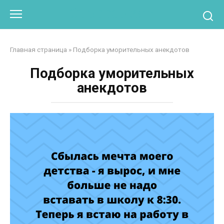
Перейти
Otpaad.com
к
контенту
Главная страница
»
Подборка уморительных анекдотов
Подборка уморительных
анекдотов