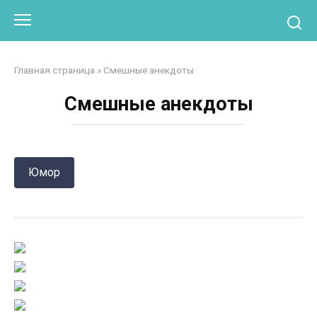
Перейти
Otpaad.com
к
контенту
Главная страница
»
Смешные анекдоты
Смешные анекдоты
Юмор