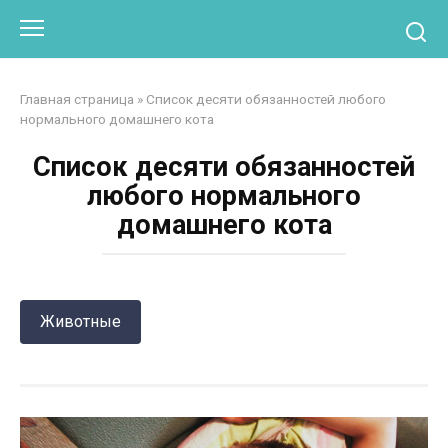
Перейти
Otpaad.com
к
контенту
Главная страница
»
Список десяти обязанностей любого
нормального домашнего кота
Список десяти обязанностей
любого нормального
домашнего кота
Животные