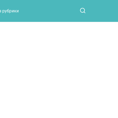
Otpaad.com
з рубрики