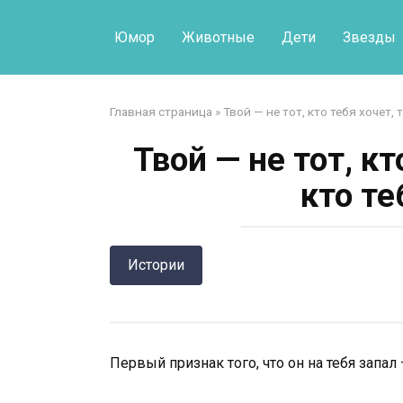
Перейти
к
Юмор
Животные
Дети
Звезды
контенту
Главная страница
»
Твой — не тот, кто тебя хочет, 
Твой — не тот, кт
кто т
Истории
Первый признак того, что он на тебя запал 