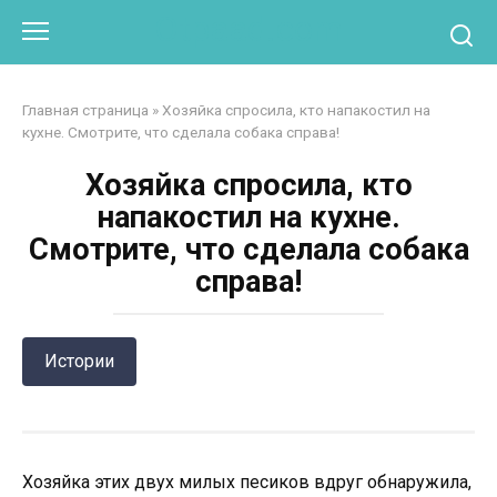
Перейти
Otpaad.com
к
контенту
Главная страница
»
Хозяйка спросила, кто напакостил на
кухне. Смотрите, что сделала собака справа!
Хозяйка спросила, кто
напакостил на кухне.
Смотрите, что сделала собака
справа!
Истории
Хозяйка этих двух милых песиков вдруг обнаружила,