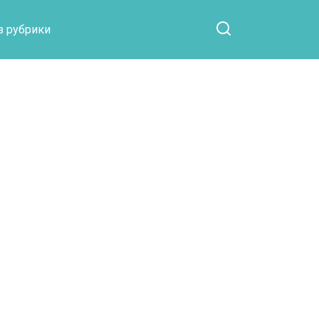
Otpaad.com
з рубрики