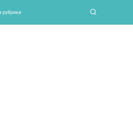
Otpaad.com
з рубрики