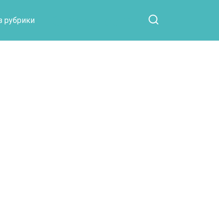
Otpaad.com
з рубрики