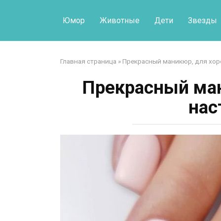
Перейти
к
Юмор
Животные
Дети
Звезды
контенту
Главная страница
»
Прекрасный маникюр, для хор
Прекрасный ман
нас