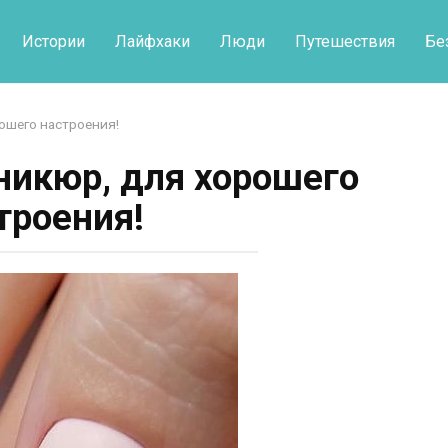
Истории
Лайфхаки
Люди
Путешествия
Бе
ошего настроения!
икюр, для хорошего
троения!