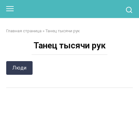
Перейти
Otpaad.com
к
контенту
Главная страница
»
Танец тысячи рук
Танец тысячи рук
Люди