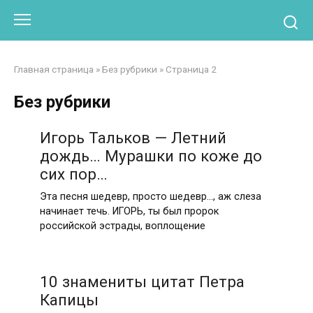
Перейти
Otpaad.com
к
контенту
Главная страница
»
Без рубрики
»
Страница 2
Без рубрики
Игорь Тальков — Летний
дождь… Мурашки по коже до
сих пор…
Эта песня шедевр, просто шедевр…, аж слеза
начинает течь. ИГОРЬ, ты был пророк
российской эстрады, воплощение
10 знамениты цитат Петра
Капицы