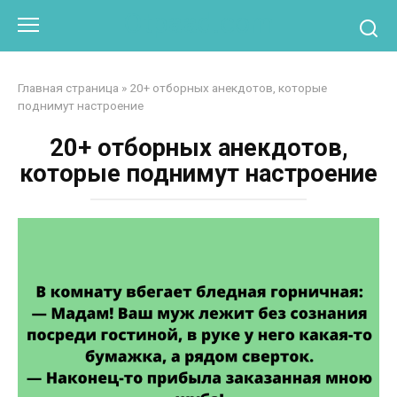
Перейти
Otpaad.com
к
контенту
Главная страница
»
20+ отборных анекдотов, которые
поднимут настроение
20+ отборных анекдотов,
которые поднимут настроение