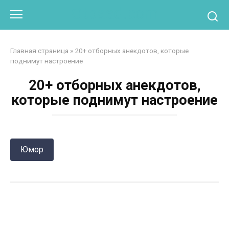
Перейти
Otpaad.com
к
контенту
Главная страница
»
20+ отборных анекдотов, которые
поднимут настроение
20+ отборных анекдотов,
которые поднимут настроение
Юмор