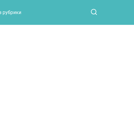
Otpaad.com
з рубрики