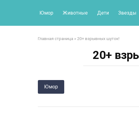
Перейти
к
Юмор
Животные
Дети
Звезды
контенту
Главная страница
»
20+ взрывных шуток!
20+ взр
Юмор