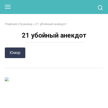
Перейти
Otpaad.com
к
контенту
Главная страница
»
21 убойный анекдот
21 убойный анекдот
Юмор