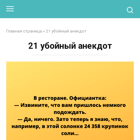
Перейти
Otpaad.com
к
контенту
Главная страница
»
21 убойный анекдот
21 убойный анекдот