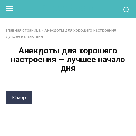
Перейти
Otpaad.com
к
контенту
Главная страница
»
Анекдоты для хорошего настроения —
лучшее начало дня
Анекдоты для хорошего
настроения — лучшее начало
дня
Юмор