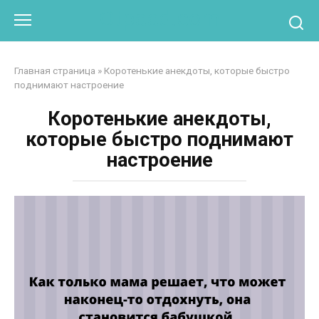
Перейти
Otpaad.com
к
контенту
Главная страница
»
Коротенькие анекдоты, которые быстро
поднимают настроение
Коротенькие анекдоты,
которые быстро поднимают
настроение