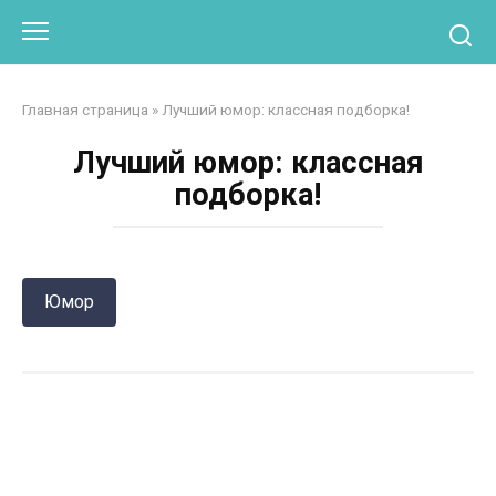
Перейти
Otpaad.com
к
контенту
Главная страница
»
Лучший юмор: классная подборка!
Лучший юмор: классная
подборка!
Юмор