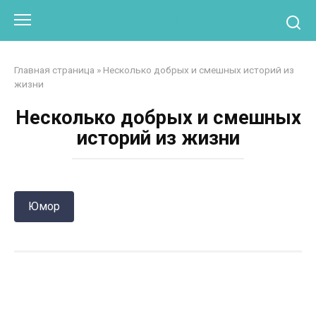
Перейти
Otpaad.com
к
контенту
Главная страница
»
Несколько добрых и смешных историй из
жизни
Несколько добрых и смешных
историй из жизни
Юмор