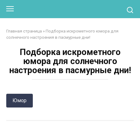
Перейти
Otpaad.com
к
контенту
Главная страница
»
Подборка искрометного юмора для
солнечного настроения в пасмурные дни!
Подборка искрометного
юмора для солнечного
настроения в пасмурные дни!
Юмор