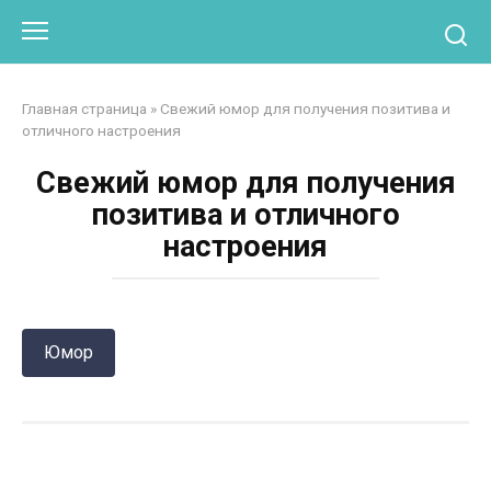
Перейти
Otpaad.com
к
контенту
Главная страница
»
Свежий юмор для получения позитива и
отличного настроения
Свежий юмор для получения
позитива и отличного
настроения
Юмор