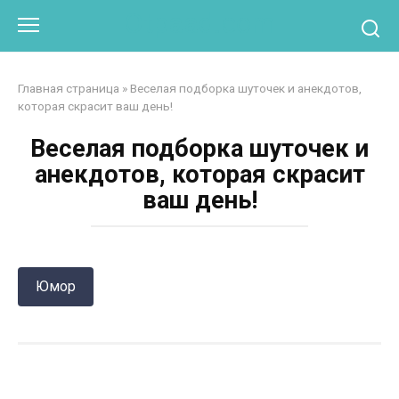
Перейти
Otpaad.com
к
контенту
Главная страница
»
Веселая подборка шуточек и анекдотов,
которая скрасит ваш день!
Веселая подборка шуточек и
анекдотов, которая скрасит
ваш день!
Юмор