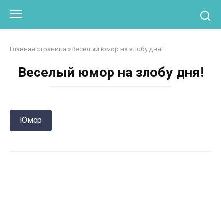
Перейти
Otpaad.com
к
контенту
Главная страница
»
Веселый юмор на злобу дня!
Веселый юмор на злобу дня!
Юмор