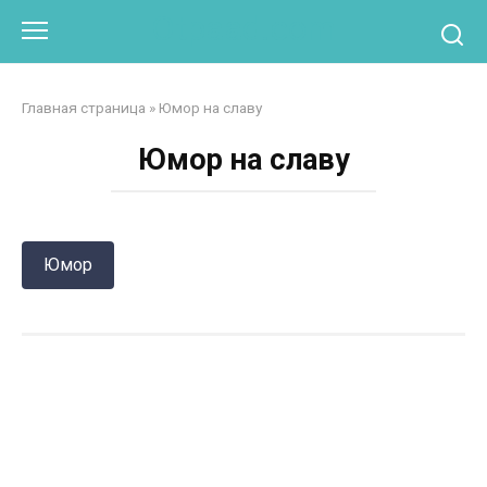
Перейти
Otpaad.com
к
контенту
Главная страница
»
Юмор на славу
Юмор на славу
Юмор