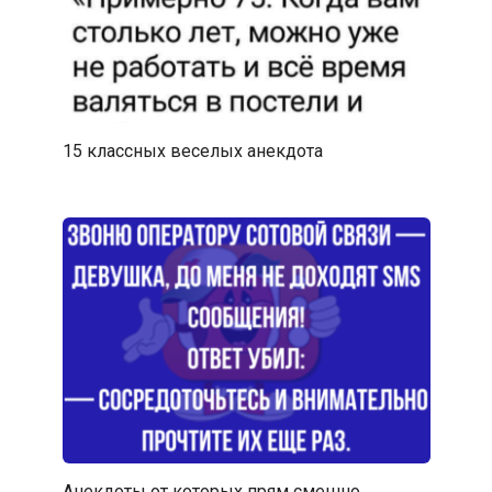
15 классных веселых анекдота
Анекдоты от которых прям смешно