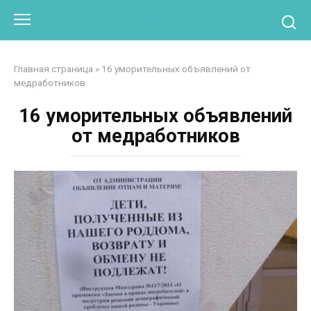
Перейти
Otpaad.com
к
контенту
Главная страница
»
16 уморительных объявлений от
медработников
16 уморительных объявлений
от медработников