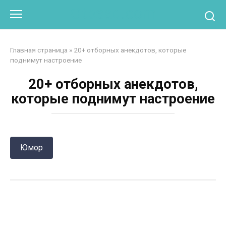
Перейти
Otpaad.com
к
контенту
Главная страница
»
20+ отборных анекдотов, которые
поднимут настроение
20+ отборных анекдотов,
которые поднимут настроение
Юмор