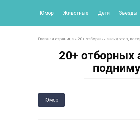
Перейти
к
Юмор
Животные
Дети
Звезды
контенту
Главная страница
»
20+ отборных анекдотов, кот
20+ отборных 
подниму
Юмор