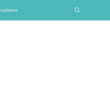
Otpaad.com
з рубрики