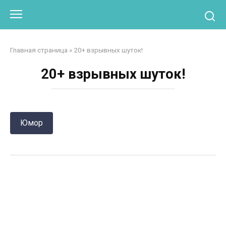
Перейти
Otpaad.com
к
контенту
Главная страница
»
20+ взрывных шуток!
20+ взрывных шуток!
Юмор