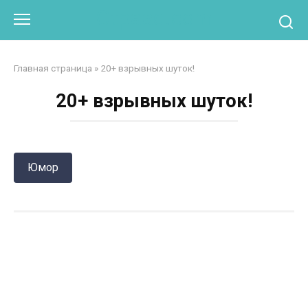
Перейти
Otpaad.com
к
контенту
Главная страница
»
20+ взрывных шуток!
20+ взрывных шуток!
Юмор