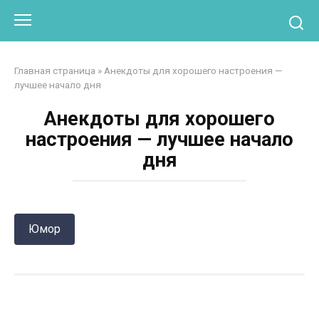
Перейти
Otpaad.com
к
контенту
Главная страница
»
Анекдоты для хорошего настроения —
лучшее начало дня
Анекдоты для хорошего
настроения — лучшее начало
дня
Юмор