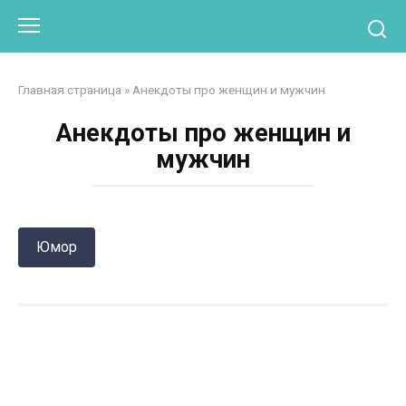
Перейти
Otpaad.com
к
контенту
Главная страница
»
Анекдоты про женщин и мужчин
Анекдоты про женщин и
мужчин
Юмор