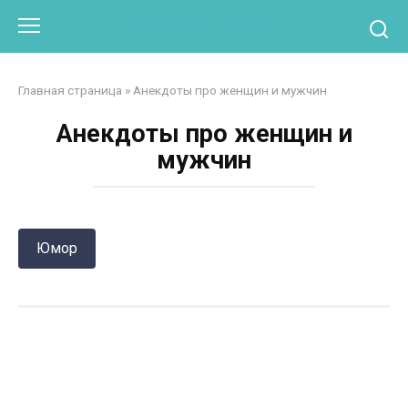
Перейти
Otpaad.com
к
контенту
Главная страница
»
Анекдоты про женщин и мужчин
Анекдоты про женщин и
мужчин
Юмор