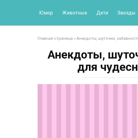
Перейти
к
Юмор
Животные
Дети
Звезды
контенту
Главная страница
»
Анекдоты, шуточки, забавност
Анекдоты, шуточ
для чудесн