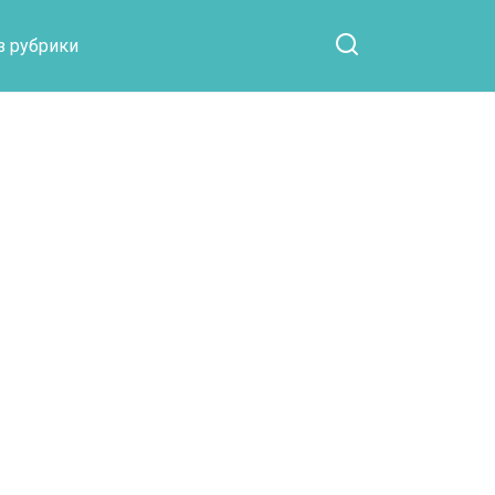
Otpaad.com
з рубрики